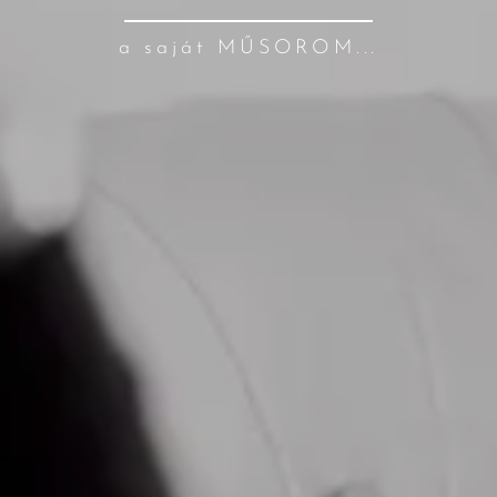
a saját MŰSOROM...