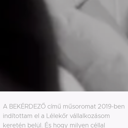
A BEKÉRDEZŐ című műsoromat 2019-ben
indítottam el a Lélekőr vállalkozásom
keretén belül. És hogy milyen céllal