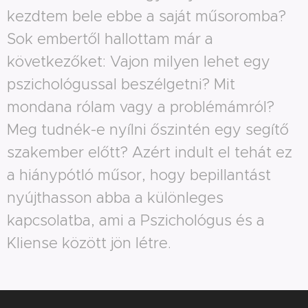
kezdtem bele ebbe a saját műsoromba?
Sok embertől hallottam már a
következőket: Vajon milyen lehet egy
pszichológussal beszélgetni? Mit
mondana rólam vagy a problémámról?
Meg tudnék-e nyílni őszintén egy segítő
szakember előtt? Azért indult el tehát ez
a hiánypótló műsor, hogy bepillantást
nyújthasson abba a különleges
kapcsolatba, ami a Pszichológus és a
Kliense között jön létre.