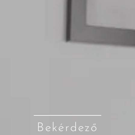
Bekérdező