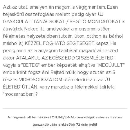
Azt az utat, amelyen én magam is végigmentem. Ezen
teljeskörű összefoglalás mellett pedig olyan ÚJ
GYAKORLATI TANÁCSOKAT / SEGÍTŐ MONDATOKAT is
átnyújtok Neked itt, amelyekkel a megsemmisítően
félelmetes helyzeteidben (utcán, úton, otthon és bárhol
máshol is) KÉZZEL FOGHATÓ SEGÍTSÉGET kapsz. Ha
pedig mind az 5 anyagom tanítását magadévá teszed,
akkor ÁTALAKUL AZ EGÉSZ EDDIGI SZEMLÉLETED:
vagyis a "BETEG" ember képzetét elhajítva "MEGÚJULT"
emberként fogsz élni. Rajtad múlik, hogy ezután az 5
részes VIDEÓSOROZATOM után elindulsz-e az ÚJ
ÉLETED ÚTJÁN, vagy maradsz a félelmekkel teli lelki
"mocsaradban"?
A megvásárolt termékeket ONLINE/E-MAIL-ben küldjük a sikeres fizetési
tranzakció után legkésőbb 72 órán belül!